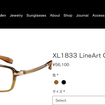
Men
Jewelry
Sunglasses
About
Shop
Journal
Access
XL1833 LineArt
Price
¥56,100
色
*
サイズ
*
Select