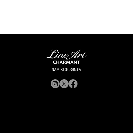
© 2019 CHARMANT Inc.
Site Poli
rporateWebsite
CorporateWebsite