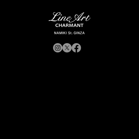
© 2019 CHARMANT
Inc.
CorporateWebsite
Site Policy
CorporateWebsite