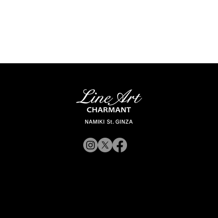
© 2019 CHARMANT Inc.
Site Poli
rporateWebsite
CorporateWebsite