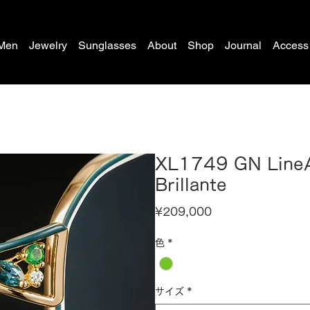
Men
Jewelry
Sunglasses
About
Shop
Journal
Access
XL1749 GN Lin
Brillante
Price
¥209,000
色
*
サイズ
*