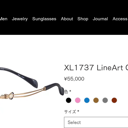
Men
Jewelry
Sunglasses
About
Shop
Journal
Access
XL1737 LineArt
Price
¥55,000
色
*
サイズ
*
Select