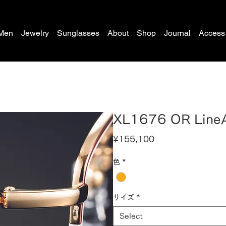
Men
Jewelry
Sunglasses
About
Shop
Journal
Access
XL1676 OR Line
Price
¥155,100
色
*
サイズ
*
Select