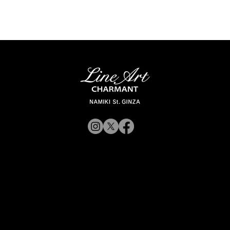
© 2019 CHARMANT Inc.
Site Poli
rporateWebsite
CorporateWebsite