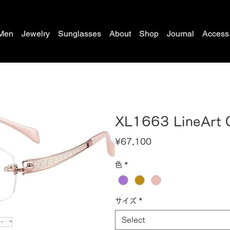
Men
Jewelry
Sunglasses
About
Shop
Journal
Access
XL1663 LineArt
Price
¥67,100
色
*
サイズ
*
Select