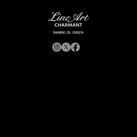
© 2019 CHARMANT
Inc.
CorporateWebsite
Site Policy
CorporateWebsite