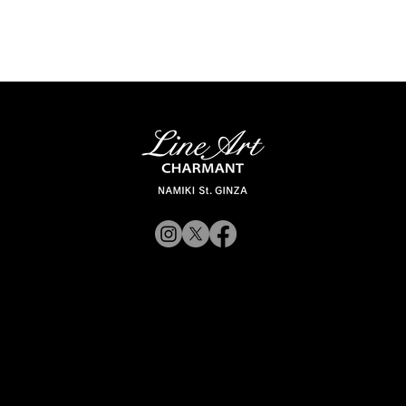
© 2019 CHARMANT Inc.
Site Poli
rporateWebsite
CorporateWebsite