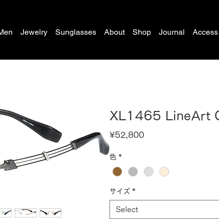
Men
Jewelry
Sunglasses
About
Shop
Journal
Access
XL1465 LineArt
Price
¥52,800
色
*
サイズ
*
Select