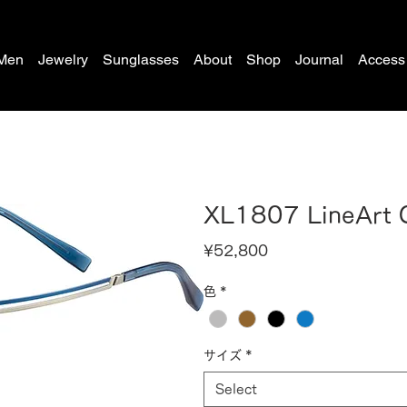
Men
Jewelry
Sunglasses
About
Shop
Journal
Access
XL1807 LineArt
Price
¥52,800
色
*
サイズ
*
Select