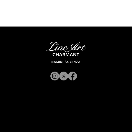
© 2019 CHARMANT Inc.
Site Poli
rporateWebsite
CorporateWebsite